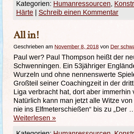
Kategorien:
Humanressourcen
,
Konstr
Härte
|
Schreib einen Kommentar
All in!
Geschrieben am
November 8, 2018
von
Der schw
Paul wer? Paul Thompson heißt der neu
Schwenningen. Ein 53jähriger Englände
Wurzeln und ohne nennenswerte Spiele
Großteil seiner Coachingzeit in der dri
Liga verbracht hat, dort aber immerhin v
Natürlich kann man jetzt alle Witze vo
nie ins Elfmeterschießen“ bis zu „Der 
Weiterlesen
»
Kategorien:
Humanressourcen
,
Konstr