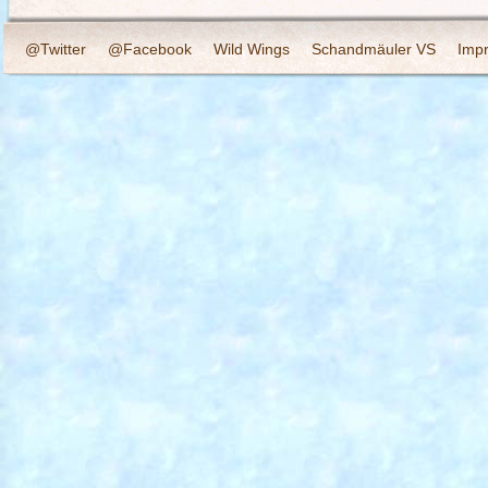
@Twitter
@Facebook
Wild Wings
Schandmäuler VS
Imp