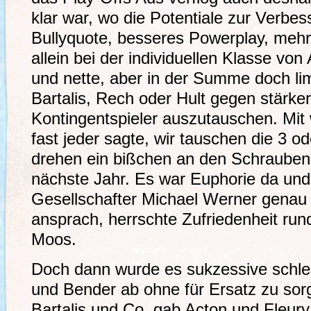
klar war, wo die Potentiale zur Verbe
Bullyquote, besseres Powerplay, mehr 
allein bei der individuellen Klasse vo
und nette, aber in der Summe doch limi
Bartalis, Rech oder Hult gegen stärker
Kontingentspieler auszutauschen. Mi
fast jeder sagte, wir tauschen die 3 o
drehen ein bißchen an den Schrauben
nächste Jahr. Es war Euphorie da und
Gesellschafter Michael Werner genau di
ansprach, herrschte Zufriedenheit r
Moos.
Doch dann wurde es sukzessive schle
und Bender ab ohne für Ersatz zu sorg
Bartalis und Co, gab Acton und Fleury