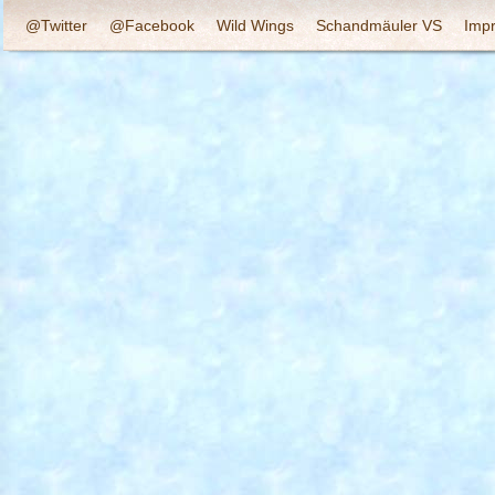
@Twitter
@Facebook
Wild Wings
Schandmäuler VS
Imp