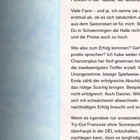
Viele Fans – und ja, ich nenne sie
erstmal ab, ob es sich tatsächlich
aus dem Saisonstart ist für mich: 
Du in Schwenningen die Halle nicht
und die Preise auch zu hoch.
Wie also zum Erfolg kommen? Geh
positiv sprechen? Ich habe weiter
Chancenplus her fünf gewinnen kö
die zweitwenigsten Treffer erzielt
Unangenehme, bissige Spielweise, 
Ende zählt der erfolgreiche Abschlu
das nötige Scoring bringen. Beispi
nicht erfolgreich. Auch Danner, W
sich mit schwächeren abwechseln. E
nachhaltigen Erfolg braucht und sc
Wenn es irgendwie nur ansatzweise 
Try-Out Franzose ohne Scorerpunk
überhaupt in der DEL mitzuhalten, 
nachlegen kann, dass es langfristig