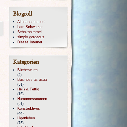
Blogroll
Allesaussersport
Lars Schweizer
Schokohimmel
simply gorgeous
Dieses Internet
Kategorien
Bücherwurm
(4)
Business as usual
(31)
Heiß & Fettig
(16)
Humanressourcen
(91)
Konstruktives
(44)
Ligenleben
(75)