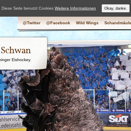
Diese Seite benutzt Cookies
Weitere Informationen
Okay, danke.
@Twitter
@Facebook
Wild Wings
Schandmäule
e Schwan
ninger Eishockey.