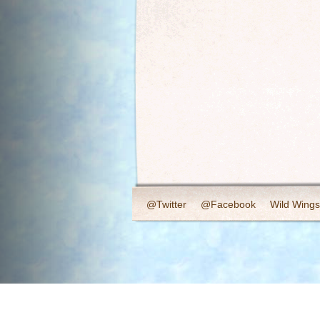
@Twitter
@Facebook
Wild Wings