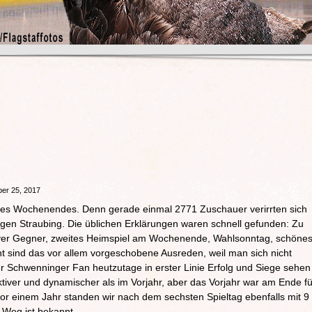
er 25, 2017
 des Wochenendes. Denn gerade einmal 2771 Zuschauer verirrten sich
gen Straubing. Die üblichen Erklärungen waren schnell gefunden: Zu
ktiver Gegner, zweites Heimspiel am Wochenende, Wahlsonntag, schöne
ht sind das vor allem vorgeschobene Ausreden, weil man sich nicht
 Schwenninger Fan heutzutage in erster Linie Erfolg und Siege sehen
raktiver und dynamischer als im Vorjahr, aber das Vorjahr war am Ende fü
vor einem Jahr standen wir nach dem sechsten Spieltag ebenfalls mit 9
e Weg ist bekannt.