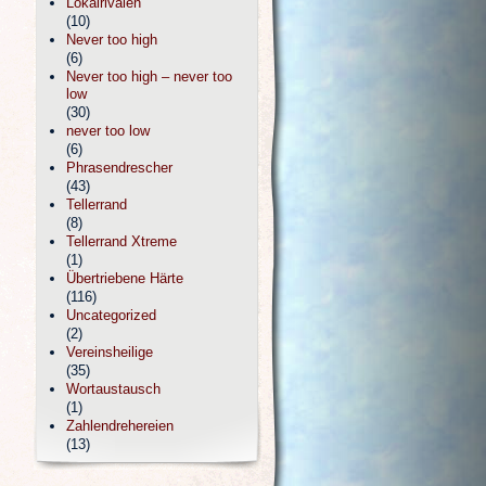
Lokalrivalen
(10)
Never too high
(6)
Never too high – never too
low
(30)
never too low
(6)
Phrasendrescher
(43)
Tellerrand
(8)
Tellerrand Xtreme
(1)
Übertriebene Härte
(116)
Uncategorized
(2)
Vereinsheilige
(35)
Wortaustausch
(1)
Zahlendrehereien
(13)