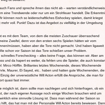
 auch Fans und spreche ihnen das nicht ab – warten verständlicherwei
 um eine Trendwende oder nur um ein Strohfeuer handelt. Die Erkenntni
Wir können noch so leidenschaftliches Eishockey spielen, damit kriegst
 mehr voll. Punkt! Dazu ist das Angebot zu vielfältig in der Umgebung
t es mit dem Team, von dem die meisten Zuschauer überraschend
 meine Zweifel, denn von den ersten sechs Spielen hätten wir vom
nnen/müssen, haben aber die Tore nicht gemacht. Und haben ligaweit
. Wie schon vor Saison ist das Tore schießen unser Problem.
schnelles Forechecking – alles keine Frage, das können wir. Aber am
ss und da hapert es weiter, da fehlen uns die Spieler, die auch konstan
el: Mirco Höfflin. Brilliantes letztes Wochenende, dieses Wochenende
öhrle, Maurer, El-Sayed, etc.. haben und hatten gute Wochenenden, die
inzig der unverwüstliche Will Acton erfüllt die Ansprüche, die man für
ort quasi fast immer.
möglich ist, dann sollte man nachlegen und sich hinterfragen, ob ein
t, der nach eigener Aussage noch einige Wochen brauchen wird um
wirklich eine sinnvolle Lösung ist. Dass man während der Saison so
 hilft, das hat man mit der Personalie Will Acton bereits bewiesen. Dan