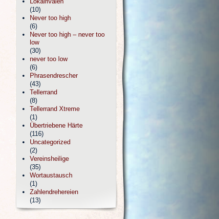
Lokalrivalen
(10)
Never too high
(6)
Never too high – never too
low
(30)
never too low
(6)
Phrasendrescher
(43)
Tellerrand
(8)
Tellerrand Xtreme
(1)
Übertriebene Härte
(116)
Uncategorized
(2)
Vereinsheilige
(35)
Wortaustausch
(1)
Zahlendrehereien
(13)