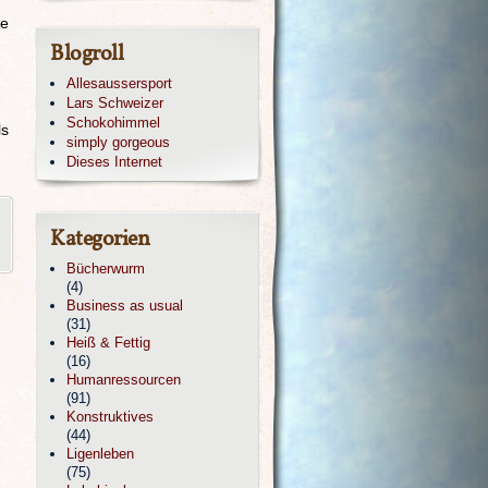
ie
Blogroll
u
Allesaussersport
Lars Schweizer
Schokohimmel
ls
simply gorgeous
Dieses Internet
Kategorien
Bücherwurm
(4)
Business as usual
(31)
Heiß & Fettig
(16)
Humanressourcen
(91)
Konstruktives
(44)
Ligenleben
(75)