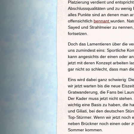
Platzierung verdient und entspric
Abschlussqualitäten und zu wenig B
alles Punkte sind an denen man arb
offensichtlich
bennant
wurden. Natü
Sayed und Strahlmeier zu nennen, 
fortsetzen.
Doch das Lamentieren über die ver
uns zumindest eins: Sportliche Ko
kann angesichts der einen oder a
jetzt mit deren Konzept arbeiten 
gar nicht so schlecht, dass man di
Eins wird dabei ganz schwierig: D
wir jetzt warten bis die neue Eiszei
Gratwanderung, die Fans bei Laune z
Der Kader muss jetzt nicht stehen
wichtig eine Basis zu haben, die ha
und Giliati, bei den deutschen Stü
Top-Stürmer. Wenn wir jetzt noch 
neben Brückner noch einen oder zw
Sommer kommen.