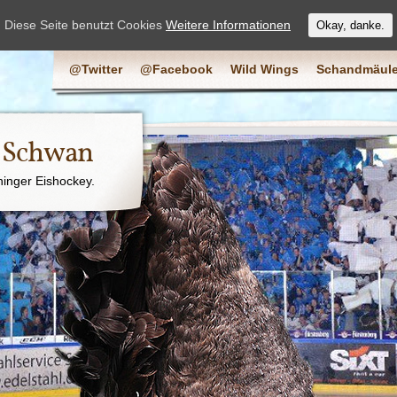
Diese Seite benutzt Cookies
Weitere Informationen
Okay, danke.
@Twitter
@Facebook
Wild Wings
Schandmäule
e Schwan
ninger Eishockey.