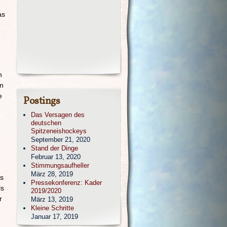
as
n
an
e
Postings
Das Versagen des
deutschen
Spitzeneishockeys
September 21, 2020
Stand der Dinge
Februar 13, 2020
Stimmungsaufheller
März 28, 2019
is
Pressekonferenz: Kader
ls
2019/2020
r
März 13, 2019
Kleine Schritte
Januar 17, 2019