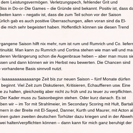
ht dem Leistungsvermögen. Verletzungspech, fehlender Grit und
iss in Do-or-Die Games – die Gründe sind bekannt. Positiv ist, dass d
eiten kann – negativ ist, dass die zum Teil schon vor der Saison
rlich gab es auch positive Überraschungen, allen voran sind da El-
die mich sehr begeistert haben. Hoffentlich können sie diesen Trend
gangene Saison hilft nix mehr, rum ist rum und Rumrich und Co. liefer
ntinuität. Man kann zu Rumrich und Cortina stehen wie man will und m
nderen Verlängerung schon die Augenbraue heben – aber man muss si
lassen und dann können wir im Herbst neu bewerten. Die Chancen sind
e vorhandene Basis sinnvoll nutzt.
ie laaaaaaaaaaaaange Zeit bis zur neuen Saison – fünf Monate dürfen
t beginnt. Viel Zeit zum Diskutieren, Kritisieren, Echauffieren usw. Eine
u halten, gleichzeitig aber nicht zu früh und zu teuer zu verpflichten.
. Der Kader muss zu Saisonbeginn stehen. Oder kurz danach. Es ist
ben wir – im Tor mit Strahlmeier, im Secondary Scoring mit Hult, Bartal
rmern in der Breite mit El-Sayed, Danner, Kurth und Maurer, mit Acton a
einen guten zweiten deutschen Torhüter dazu kriegen und in der Abweh
ei halten/verpflichten können – dann kann für mich ganz beruhigt der