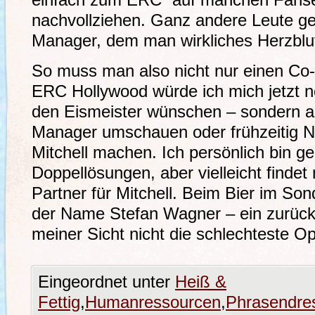
einfach zum ERC“ auf manchen Fansei
nachvollziehen. Ganz andere Leute g
Manager, dem man wirkliches Herzblut
So muss man also nicht nur einen Co-T
ERC Hollywood würde ich mich jetzt n
den Eismeister wünschen – sondern 
Manager umschauen oder frühzeitig Nä
Mitchell machen. Ich persönlich bin g
Doppellösungen, aber vielleicht findet
Partner für Mitchell. Beim Bier im Son
der Name Stefan Wagner – ein zurück 
meiner Sicht nicht die schlechteste Op
Eingeordnet unter
Heiß &
Fettig
,
Humanressourcen
,
Phrasendre