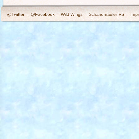
@Twitter
@Facebook
Wild Wings
Schandmäuler VS
Imp