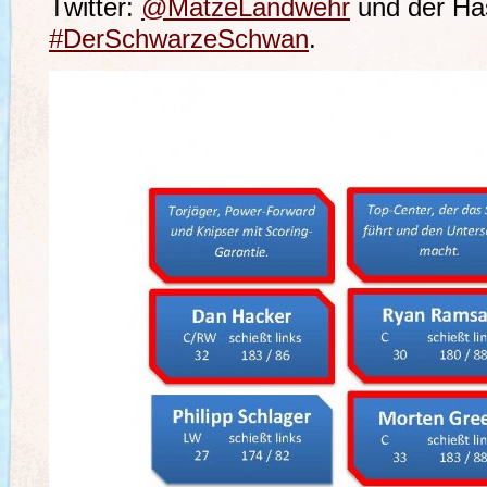
Twitter:
@MatzeLandwehr
und der Has
#DerSchwarzeSchwan
.