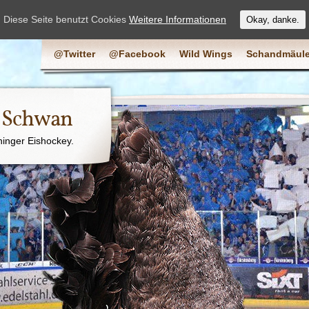
Diese Seite benutzt Cookies
Weitere Informationen
Okay, danke.
@Twitter
@Facebook
Wild Wings
Schandmäule
e Schwan
ninger Eishockey.