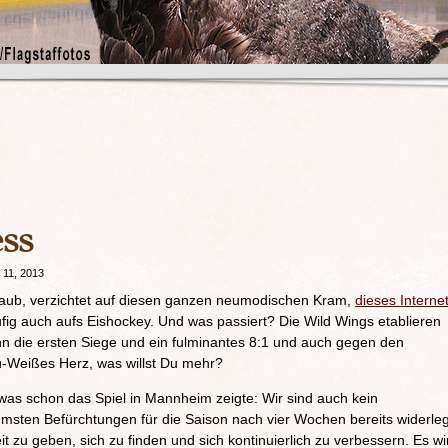
ess
 11, 2013
laub, verzichtet auf diesen ganzen neumodischen Kram,
dieses Interne
fig auch aufs Eishockey. Und was passiert? Die Wild Wings etablieren
ann die ersten Siege und ein fulminantes 8:1 und auch gegen den
au-Weißes Herz, was willst Du mehr?
r was schon das Spiel in Mannheim zeigte: Wir sind auch kein
mmsten Befürchtungen für die Saison nach vier Wochen bereits widerleg
t zu geben, sich zu finden und sich kontinuierlich zu verbessern. Es wi