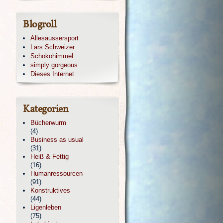
Blogroll
Allesaussersport
Lars Schweizer
Schokohimmel
simply gorgeous
Dieses Internet
Kategorien
Bücherwurm
(4)
Business as usual
(31)
Heiß & Fettig
(16)
Humanressourcen
(91)
Konstruktives
(44)
Ligenleben
(75)