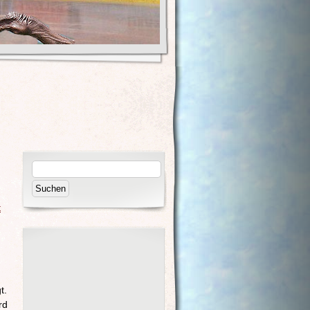
t
t.
rd