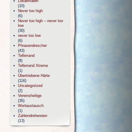
Lokalrivalen
(10)
Never too high
(6)
Never too high – never too
low
(30)
never too low
(6)
Phrasendrescher
(43)
Tellerrand
(8)
Tellerrand Xtreme
(1)
Übertriebene Härte
(116)
Uncategorized
(2)
Vereinsheilige
(35)
Wortaustausch
(1)
Zahlendrehereien
(13)