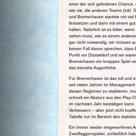
einer der sich gebotenen Chance, 
wie nie, die anderen Teams (inkl. 
und Bremerhaven startete mit viel 
festsetzen und dann mit einem gut
halten. Natürlich ist es bitter, we
sehen muss, wie es einem anderen A
gar nicht notwendig, wir müssen 
keinen Fall davon sprechen, dass 
Punkt vor Düsseldorf und wir war
Bremerhaven ein knappes Spiel ver
das beinahe Augenhöhe.
Für Bremerhaven ist das toll und i
seit vielen Jahren im Management s
diesen Regionen zu etablieren, mus
schnell ein Absturz aus den Play-
im nächsten Jahr bestätigen kann. 
Verbessern – aber jetzt nicht kopf
Tabelle nur im Bereich des statistis
Ein immer wieder eingeworfenes Ar
Zweiflaggenspieler, schließlich ha