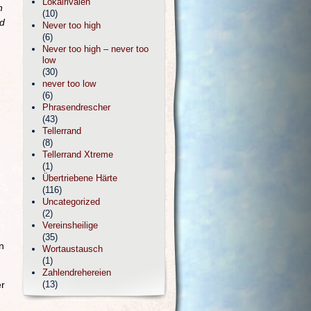
Lokalrivalen
n
(10)
nd
Never too high
(6)
Never too high – never too
low
(30)
never too low
(6)
Phrasendrescher
(43)
Tellerrand
(8)
Tellerrand Xtreme
(1)
Übertriebene Härte
(116)
d
Uncategorized
(2)
Vereinsheilige
(35)
n
Wortaustausch
(1)
Zahlendrehereien
er
(13)