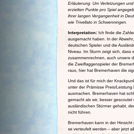
Erläuterung: Um Verletzungen und 
erzielten Punkte pro Spiel angeg
ihrer langen Vergangenheit in Deut
wie Trivellato in Schwenningen.
Interpretation:
Ich finde die Zahl
ausgemacht haben. In der Abwehr, 
deutschen Spieler und die Ausländ
Niveau. Im Sturm zeigt sich, dass 
zusammenrechnen, auch unsere deu
die Zweiflaggenspieler der Breme
raus, hier hat Bremerhaven die sig
Und das ist für mich der Knackpun
unter der Prämisse Preis/Leistung
ausmachen. Bremerhaven hat schli
gemacht als wir, besser gescoutet 
ausländischen Stürmer gehabt, der
nicht führen.
Bremerhaven kann in der Hinsicht s
se verteufelt werden – aber jetzt