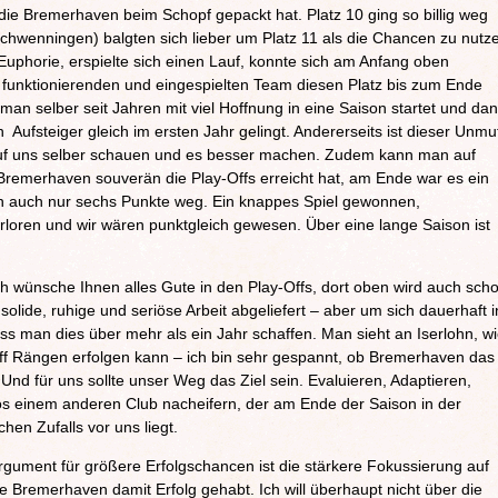
die Bremerhaven beim Schopf gepackt hat. Platz 10 ging so billig weg
Schwenningen) balgten sich lieber um Platz 11 als die Chancen zu nutz
Euphorie, erspielte sich einen Lauf, konnte sich am Anfang oben
 funktionierenden und eingespielten Team diesen Platz bis zum Ende
nn man selber seit Jahren mit viel Hoffnung in eine Saison startet und da
ufsteiger gleich im ersten Jahr gelingt. Andererseits ist dieser Unmu
auf uns selber schauen und es besser machen. Zudem kann man auf
Bremerhaven souverän die Play-Offs erreicht hat, am Ende war es ein
en auch nur sechs Punkte weg. Ein knappes Spiel gewonnen,
loren und wir wären punktgleich gewesen. Über eine lange Saison ist
ch wünsche Ihnen alles Gute in den Play-Offs, dort oben wird auch sch
olide, ruhige und seriöse Arbeit abgeliefert – aber um sich dauerhaft i
s man dies über mehr als ein Jahr schaffen. Man sieht an Iserlohn, w
Off Rängen erfolgen kann – ich bin sehr gespannt, ob Bremerhaven das
Und für uns sollte unser Weg das Ziel sein. Evaluieren, Adaptieren,
los einem anderen Club nacheifern, der am Ende der Saison in der
chen Zufalls vor uns liegt.
gument für größere Erfolgschancen ist die stärkere Fokussierung auf
be Bremerhaven damit Erfolg gehabt. Ich will überhaupt nicht über die