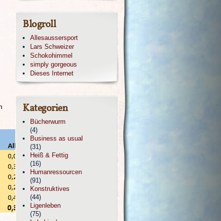
Blogroll
Allesaussersport
Lars Schweizer
Schokohimmel
simply gorgeous
Dieses Internet
Kategorien
n
Bücherwurm
(4)
Business as usual
(31)
Heiß & Fettig
(16)
Humanressourcen
(91)
Konstruktives
(44)
Ligenleben
(75)