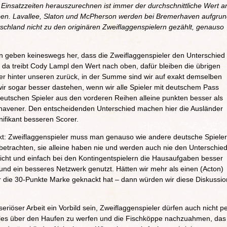
Einsatzzeiten herauszurechnen ist immer der durchschnittliche Wert a
eben. Lavallee, Slaton und McPherson werden bei Bremerhaven aufgru
schland nicht zu den originären Zweiflaggenspielern gezählt, genauso
en geben keineswegs her, dass die Zweiflaggenspieler den Unterschied
da treibt Cody Lampl den Wert nach oben, dafür bleiben die übrigen
er hinter unseren zurück, in der Summe sind wir auf exakt demselben
wir sogar besser dastehen, wenn wir alle Spieler mit deutschem Pass
tschen Spieler aus den vorderen Reihen alleine punkten besser als
rhavener. Den entscheidenden Unterschied machen hier die Ausländer
nifikant besseren Scorer.
kt: Zweiflaggenspieler muss man genauso wie andere deutsche Spieler
 betrachten, sie alleine haben nie und werden auch nie den Unterschie
cht und einfach bei den Kontingentspielern die Hausaufgaben besser
und ein besseres Netzwerk genutzt. Hätten wir mehr als einen (Acton)
 die 30-Punkte Marke geknackt hat – dann würden wir diese Diskussio
eriöser Arbeit ein Vorbild sein, Zweiflaggenspieler dürfen auch nicht p
 alles über den Haufen zu werfen und die Fischköppe nachzuahmen, das