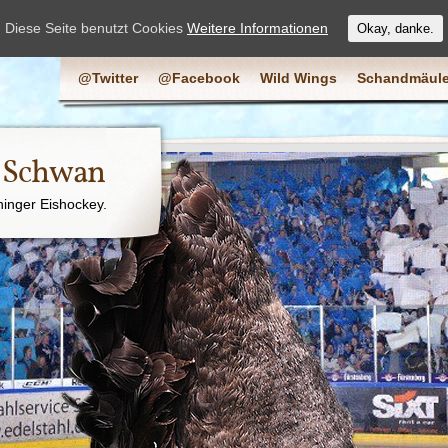
Diese Seite benutzt Cookies
Weitere Informationen
Okay, danke.
@Twitter
@Facebook
Wild Wings
Schandmäule
e Schwan
ninger Eishockey.