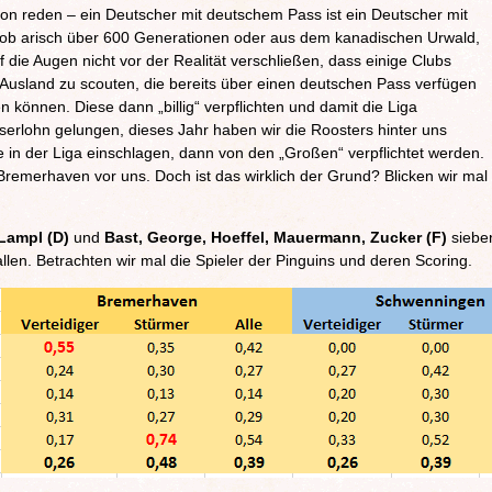
ion reden – ein Deutscher mit deutschem Pass ist ein Deutscher mit
l ob arisch über 600 Generationen oder aus dem kanadischen Urwald,
f die Augen nicht vor der Realität verschließen, dass einige Clubs
m Ausland zu scouten, die bereits über einen deutschen Pass verfügen
können. Diese dann „billig“ verpflichten und damit die Liga
 Iserlohn gelungen, dieses Jahr haben wir die Roosters hinter uns
ie in der Liga einschlagen, dann von den „Großen“ verpflichtet werden.
 Bremerhaven vor uns. Doch ist das wirklich der Grund? Blicken wir mal
Lampl (D)
und
Bast, George, Hoeffel, Mauermann, Zucker (F)
siebe
 fallen. Betrachten wir mal die Spieler der Pinguins und deren Scoring.