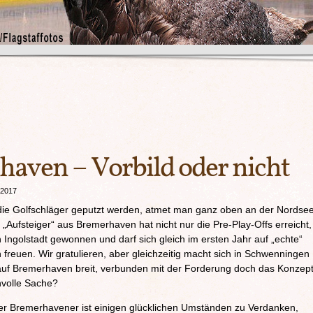
aven – Vorbild oder nicht
 2017
ie Golfschläger geputzt werden, atmet man ganz oben an der Nordse
 „Aufsteiger“ aus Bremerhaven hat nicht nur die Pre-Play-Offs erreicht,
Ingolstadt gewonnen und darf sich gleich im ersten Jahr auf „echte“
reuen. Wir gratulieren, aber gleichzeitig macht sich in Schwenningen
ck auf Bremerhaven breit, verbunden mit der Forderung doch das Konzep
nvolle Sache?
 der Bremerhavener ist einigen glücklichen Umständen zu Verdanken,