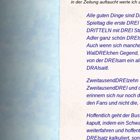
in der Zeitung auftaucht werte ich
Alle guten Dinge sind 
Spieltag die erste DREI
DRITTELN mit DREI Stu
Adler ganz schön DREIst
Auch wenn sich manche 
WalDREIchen Gegend, ni
von der DREIsam ein alt
DRAIsaitl.
ZweitausendDREIzehn si
ZweitausendDREI und dor
erinnern sich nur noch 
den Fans und nicht die, 
Hoffentlich geht der B
kaputt, indem ein Schw
weiterfahren und hoffent
DREIsatz kalkuliert, so