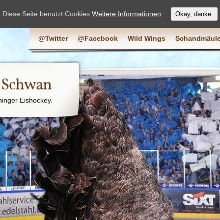
Diese Seite benutzt Cookies
Weitere Informationen
Okay, danke.
@Twitter
@Facebook
Wild Wings
Schandmäule
e Schwan
ninger Eishockey.