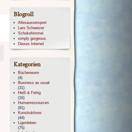
Blogroll
Allesaussersport
Lars Schweizer
Schokohimmel
simply gorgeous
Dieses Internet
Kategorien
Bücherwurm
(4)
Business as usual
(31)
Heiß & Fettig
(16)
Humanressourcen
(91)
Konstruktives
(44)
Ligenleben
(75)