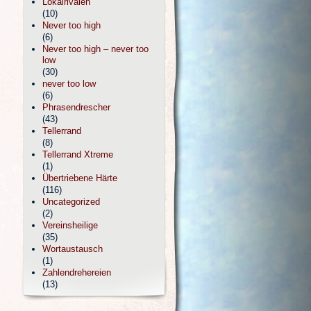
Lokalrivalen
(10)
Never too high
(6)
Never too high – never too
low
(30)
never too low
(6)
Phrasendrescher
(43)
Tellerrand
(8)
Tellerrand Xtreme
(1)
Übertriebene Härte
(116)
Uncategorized
(2)
Vereinsheilige
(35)
Wortaustausch
(1)
Zahlendrehereien
(13)