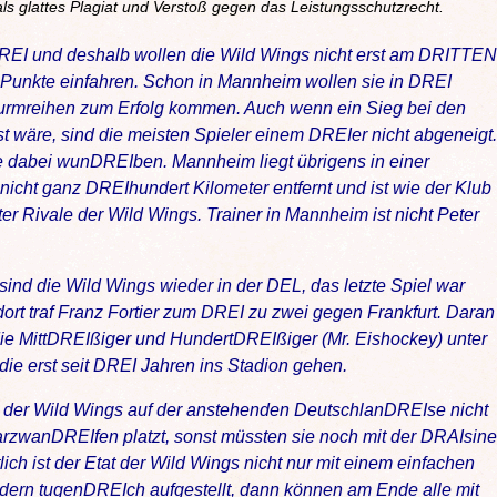
 als glattes Plagiat und Verstoß gegen das Leistungsschutzrecht.
DREI und deshalb wollen die Wild Wings nicht erst am DRITTEN
 Punkte einfahren. Schon in Mannheim wollen sie in DREI
rmreihen zum Erfolg kommen. Auch wenn ein Sieg bei den
 wäre, sind die meisten Spieler einem DREIer nicht abgeneigt.
dabei wunDREIben. Mannheim liegt übrigens in einer
cht ganz DREIhundert Kilometer entfernt und ist wie der Klub
er Rivale der Wild Wings. Trainer in Mannheim ist nicht Peter
nd die Wild Wings wieder in der DEL, das letzte Spiel war
t traf Franz Fortier zum DREI zu zwei gegen Frankfurt. Daran
die MittDREIßiger und HundertDREIßiger (Mr. Eishockey) unter
die erst seit DREI Jahren ins Stadion gehen.
us der Wild Wings auf der anstehenden DeutschlanDREIse nicht
arzwanDREIfen platzt, sonst müssten sie noch mit der DRAIsine
lich ist der Etat der Wild Wings nicht nur mit einem einfachen
ndern tugenDREIch aufgestellt, dann können am Ende alle mit