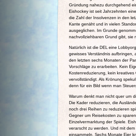
Gründung nahezu durchgehend ein Z
Eishockey ist seit Jahrzehnten e
die Zahl der Insolvenzen in den le
Kante genäht und in vielen Standor
ausgeglichen. Im Grunde genommen
nachvollziehbaren Grund gibt, sie 
Natürlich ist die DEL eine Lobbyorg
gewisses Verständnis aufbringen, 
den letzten sechs Monaten der Pan
Vorschläge zu erarbeiten. Kein Eig
Kostenreduzierung, kein kreatives
vervollständigt. Als Krönung speku
denn für ein Bild wenn man Steuer
Warum denkt man nicht quer um die
Die Kader reduzieren, die Ausländ
noch drei Reihen zu reduzieren spi
Gegner um Reisekosten zu sparen.
Einzelvermarktung der Spiele. Eish
verarscht zu werden. Und mit de
einsammeln. Sechs Monate Eier kra