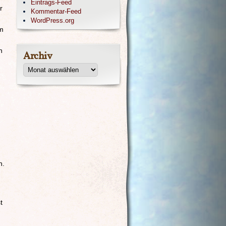
Eintrags-Feed
r
Kommentar-Feed
WordPress.org
em
n
Archiv
h.
t