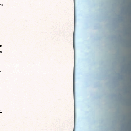
zu
n
an
om
t
21