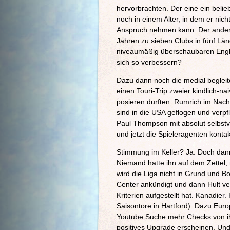
hervorbrachten. Der eine ein belie
noch in einem Alter, in dem er nic
Anspruch nehmen kann. Der andere 
Jahren zu sieben Clubs in fünf Län
niveaumäßig überschaubaren Engla
sich so verbessern?
Dazu dann noch die medial beglei
einen Touri-Trip zweier kindlich-n
posieren durften. Rumrich im Nac
sind in die USA geflogen und verpfl
Paul Thompson mit absolut selbstv
und jetzt die Spieleragenten kontakt
Stimmung im Keller? Ja. Doch dann
Niemand hatte ihn auf dem Zettel,
wird die Liga nicht in Grund und 
Center ankündigt und dann Hult ver
Kriterien aufgestellt hat. Kanadier
Saisontore in Hartford). Dazu Euro
Youtube Suche mehr Checks von ihm f
positives Upgrade erscheinen. Und