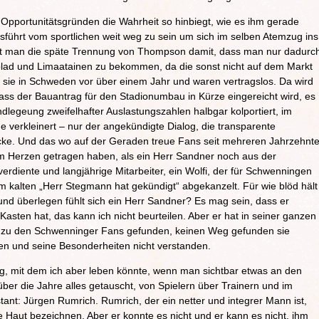
s Opportunitätsgründen die Wahrheit so hinbiegt, wie es ihm gerade
sführt vom sportlichen weit weg zu sein um sich im selben Atemzug ins
ärt man die späte Trennung von Thompson damit, dass man nur dadurc
lad und Limaatainen zu bekommen, da die sonst nicht auf dem Markt
sie in Schweden vor über einem Jahr und waren vertragslos. Da wird
dass der Bauantrag für den Stadionumbau in Kürze eingereicht wird, es
dlegeung zweifelhafter Auslastungszahlen halbgar kolportiert, im
e verkleinert – nur der angekündigte Dialog, die transparente
trecke. Und das wo auf der Geraden treue Fans seit mehreren Jahrzehnt
m Herzen getragen haben, als ein Herr Sandner noch aus der
erdiente und langjährige Mitarbeiter, ein Wolfi, der für Schwenningen
em kalten „Herr Stegmann hat gekündigt“ abgekanzelt. Für wie blöd hält
und überlegen fühlt sich ein Herr Sandner? Es mag sein, dass er
Kasten hat, das kann ich nicht beurteilen. Aber er hat in seiner ganzen
ht zu den Schwenninger Fans gefunden, keinen Weg gefunden sie
en und seine Besonderheiten nicht verstanden.
olg, mit dem ich aber leben könnte, wenn man sichtbar etwas an den
er die Jahre alles getauscht, von Spielern über Trainern und im
tant: Jürgen Rumrich. Rumrich, der ein netter und integrer Mann ist,
 Haut bezeichnen. Aber er konnte es nicht und er kann es nicht, ihm