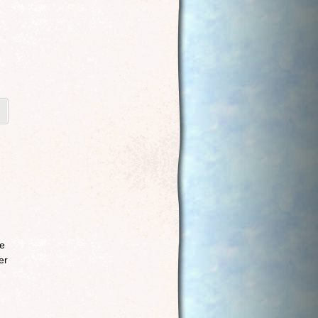
ge
er