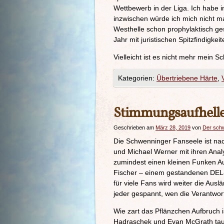
Wettbewerb in der Liga. Ich habe i
inzwischen würde ich mich nicht 
Westhelle schon prophylaktisch ge
Jahr mit juristischen Spitzfindigk
Vielleicht ist es nicht mehr mein S
Kategorien:
Übertriebene Härte
,
Stimmungsaufhell
Geschrieben am
März 28, 2019
von
Der sch
Die Schwenninger Fanseele ist na
und Michael Werner mit ihren Anal
zumindest einen kleinen Funken A
Fischer – einem gestandenen DEL-V
für viele Fans wird weiter die Ausl
jeder gespannt, wen die Verantwor
Wie zart das Pflänzchen Aufbruch 
Hadraschek und Evan McGrath tauch