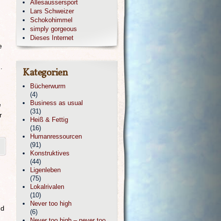
Allesaussersport
Lars Schweizer
Schokohimmel
simply gorgeous
Dieses Internet
e
.
Kategorien
Bücherwurm
(4)
Business as usual
e
(31)
r
Heiß & Fettig
(16)
Humanressourcen
(91)
Konstruktives
(44)
Ligenleben
(75)
Lokalrivalen
(10)
Never too high
nd
(6)
Never too high – never too