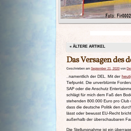
«
ÄLTERE ARTIKEL
Das Versagen des d
Geschrieben am
September 21, 2020
von
De
..namentlich der DEL. Mit der
heut
Tiefpunkt. Die unverblümte Forderu
SAP oder die Anschutz Entertainme
schlägt für mich dem Faß den Bod
stehenden 800.000 Euro pro Club u
dass die deutsche Politik den dur
lässt oder bewusst EU-Recht brich
außerhalb der überschaubaren Fan
Die Stellungnahme ist ein überrage