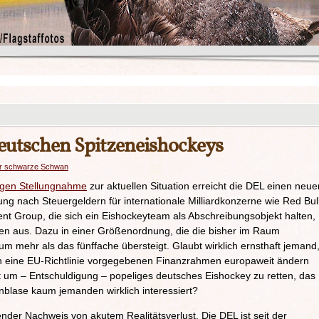
eutschen Spitzeneishockeys
r schwarze Schwan
igen Stellungnahme
zur aktuellen Situation erreicht die DEL einen neue
ng nach Steuergeldern für internationale Milliardkonzerne wie Red Bull
nt Group, die sich ein Eishockeyteam als Abschreibungsobjekt halten,
en aus. Dazu in einer Größenordnung, die die bisher im Raum
m mehr als das fünffache übersteigt. Glaubt wirklich ernsthaft jemand
ch eine EU-Richtlinie vorgegebenen Finanzrahmen europaweit ändern
t um – Entschuldigung – popeliges deutsches Eishockey zu retten, das
blase kaum jemanden wirklich interessiert?
nder Nachweis von akutem Realitätsverlust. Die DEL ist seit der