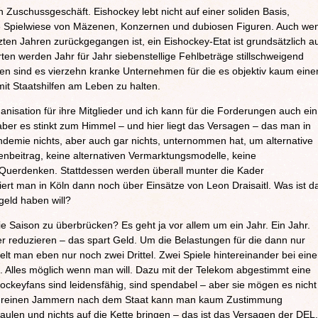
uschussgeschäft. Eishockey lebt nicht auf einer soliden Basis,
ine Spielwiese von Mäzenen, Konzernen und dubiosen Figuren. Auch we
tzten Jahren zurückgegangen ist, ein Eishockey-Etat ist grundsätzlich a
ten werden Jahr für Jahr siebenstellige Fehlbeträge stillschweigend
 sind es vierzehn kranke Unternehmen für die es objektiv kaum eine
mit Staatshilfen am Leben zu halten.
anisation für ihre Mitglieder und ich kann für die Forderungen auch ein
aber es stinkt zum Himmel – und hier liegt das Versagen – das man in
demie nichts, aber auch gar nichts, unternommen hat, um alternative
enbeitrag, keine alternativen Vermarktungsmodelle, keine
 Querdenken. Stattdessen werden überall munter die Kader
liert man in Köln dann noch über Einsätze von Leon Draisaitl. Was ist d
geld haben will?
 Saison zu überbrücken? Es geht ja vor allem um ein Jahr. Ein Jahr.
er reduzieren – das spart Geld. Um die Belastungen für die dann nur
elt man eben nur noch zwei Drittel. Zwei Spiele hintereinander bei ein
 Alles möglich wenn man will. Dazu mit der Telekom abgestimmt eine
ockeyfans sind leidensfähig, sind spendabel – aber sie mögen es nicht
m reinen Jammern nach dem Staat kann man kaum Zustimmung
ulen und nichts auf die Kette bringen – das ist das Versagen der DEL.