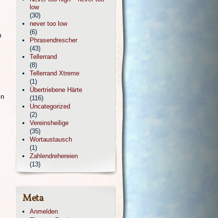
low
(30)
never too low
(6)
h
Phrasendrescher
(43)
Tellerrand
(8)
Tellerrand Xtreme
(1)
Übertriebene Härte
en
(116)
Uncategorized
(2)
Vereinsheilige
(35)
Wortaustausch
(1)
Zahlendrehereien
(13)
Meta
Anmelden