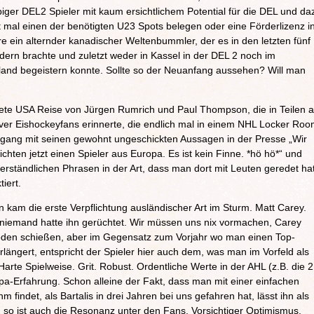
biger DEL2 Spieler mit kaum ersichtlichem Potential für die DEL und da
ht mal einen der benötigten U23 Spots belegen oder eine Förderlizenz i
ein alternder kanadischer Weltenbummler, der es in den letzten fünf
dern brachte und zuletzt weder in Kassel in der DEL 2 noch im
nd begeistern konnte. Sollte so der Neuanfang aussehen? Will man
tete USA Reise von Jürgen Rumrich und Paul Thompson, die in Teilen 
aiver Eishockeyfans erinnerte, die endlich mal in einem NHL Locker Ro
hgang mit seinen gewohnt ungeschickten Aussagen in der Presse „Wir
ichten jetzt einen Spieler aus Europa. Es ist kein Finne. *hö hö*“ und
erständlichen Phrasen in der Art, dass man dort mit Leuten geredet ha
iert.
 kam die erste Verpflichtung ausländischer Art im Sturm. Matt Carey.
 niemand hatte ihn gerüchtet. Wir müssen uns nix vormachen, Carey
Boden schießen, aber im Gegensatz zum Vorjahr wo man einen Top-
längert, entspricht der Spieler hier auch dem, was man im Vorfeld als
. Harte Spielweise. Grit. Robust. Ordentliche Werte in der AHL (z.B. die 
pa-Erfahrung. Schon alleine der Fakt, dass man mit einer einfachen
indet, als Bartalis in drei Jahren bei uns gefahren hat, lässt ihn als
 so ist auch die Resonanz unter den Fans. Vorsichtiger Optimismus.