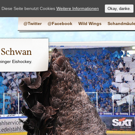
Diese Seite benutzt Cookies
Weitere Informationen
Okay, danke.
@Twitter
@Facebook
Wild Wings
Schandmäule
e Schwan
ninger Eishockey.