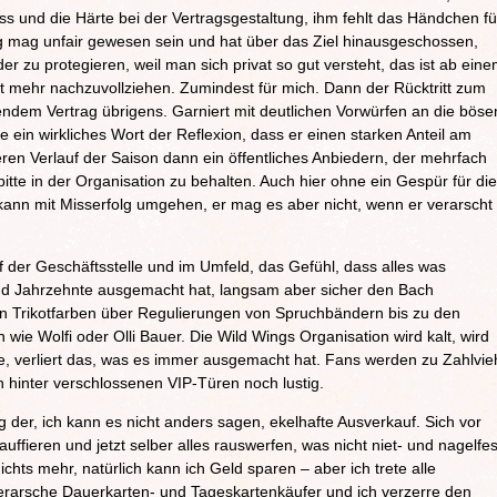
iss und die Härte bei der Vertragsgestaltung, ihm fehlt das Händchen fü
mag unfair gewesen sein und hat über das Ziel hinausgeschossen,
er zu protegieren, weil man sich privat so gut versteht, das ist ab ein
t mehr nachzuvollziehen. Zumindest für mich. Dann der Rücktritt zum
ndem Vertrag übrigens. Garniert mit deutlichen Vorwürfen an die böse
ein wirkliches Wort der Reflexion, dass er einen starken Anteil am
teren Verlauf der Saison dann ein öffentliches Anbiedern, der mehrfach
itte in der Organisation zu behalten. Auch hier ohne ein Gespür für die
ann mit Misserfolg umgehen, er mag es aber nicht, wenn er verarscht
uf der Geschäftsstelle und im Umfeld, das Gefühl, dass alles was
nd Jahrzehnte ausgemacht hat, langsam aber sicher den Bach
n Trikotfarben über Regulierungen von Spruchbändern bis zu den
ie Wolfi oder Olli Bauer. Die Wild Wings Organisation wird kalt, wird
re, verliert das, was es immer ausgemacht hat. Fans werden zu Zahlvie
 hinter verschlossenen VIP-Türen noch lustig.
 der, ich kann es nicht anders sagen, ekelhafte Ausverkauf. Sich vor
ffieren und jetzt selber alles rauswerfen, was nicht niet- und nagelfes
nichts mehr, natürlich kann ich Geld sparen – aber ich trete alle
verarsche Dauerkarten- und Tageskartenkäufer und ich verzerre den