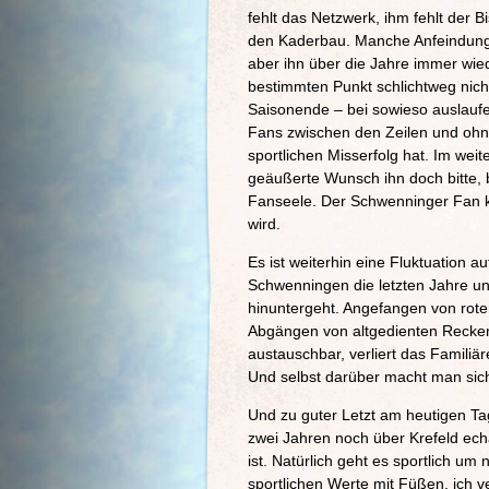
fehlt das Netzwerk, ihm fehlt der B
den Kaderbau. Manche Anfeindung 
aber ihn über die Jahre immer wied
bestimmten Punkt schlichtweg nich
Saisonende – bei sowieso auslaufe
Fans zwischen den Zeilen und ohne 
sportlichen Misserfolg hat. Im wei
geäußerte Wunsch ihn doch bitte, b
Fanseele. Der Schwenninger Fan k
wird.
Es ist weiterhin eine Fluktuation a
Schwenningen die letzten Jahre u
hinuntergeht. Angefangen von rote
Abgängen von altgedienten Recken w
austauschbar, verliert das Familiä
Und selbst darüber macht man sich
Und zu guter Letzt am heutigen Tag
zwei Jahren noch über Krefeld echau
ist. Natürlich geht es sportlich um 
sportlichen Werte mit Füßen, ich 