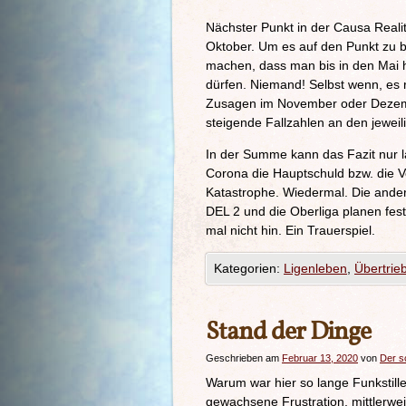
Nächster Punkt in der Causa Reali
Oktober. Um es auf den Punkt zu b
machen, dass man bis in den Mai 
dürfen. Niemand! Selbst wenn, es r
Zusagen im November oder Dezemb
steigende Fallzahlen an den jewei
In der Summe kann das Fazit nur la
Corona die Hauptschuld bzw. die Ve
Katastrophe. Wiedermal. Die andere
DEL 2 und die Oberliga planen fest
mal nicht hin. Ein Trauerspiel.
Kategorien:
Ligenleben
,
Übertrie
Stand der Dinge
Geschrieben am
Februar 13, 2020
von
Der 
Warum war hier so lange Funkstill
gewachsene Frustration, mittlerwei