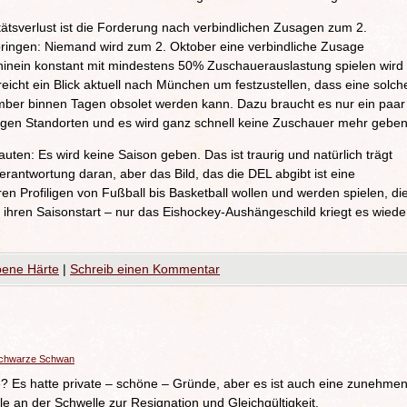
tätsverlust ist die Forderung nach verbindlichen Zusagen zum 2.
ringen: Niemand wird zum 2. Oktober eine verbindliche Zusage
hinein konstant mit mindestens 50% Zuschauerauslastung spielen wird
eicht ein Blick aktuell nach München um festzustellen, dass eine solch
er binnen Tagen obsolet werden kann. Dazu braucht es nur ein paar
ligen Standorten und es wird ganz schnell keine Zuschauer mehr geben
uten: Es wird keine Saison geben. Das ist traurig und natürlich trägt
rantwortung daran, aber das Bild, das die DEL abgibt ist eine
n Profiligen von Fußball bis Basketball wollen und werden spielen, di
 ihren Saisonstart – nur das Eishockey-Aushängeschild kriegt es wiede
bene Härte
|
Schreib einen Kommentar
schwarze Schwan
e? Es hatte private – schöne – Gründe, aber es ist auch eine zunehme
le an der Schwelle zur Resignation und Gleichgültigkeit.