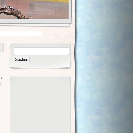
n
,
,