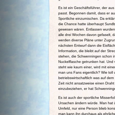
Es ist ein Geschäftsführer, der au
passt. Begonnen damit, dass er au
Sportliche einzumischen. Da erkl
die Chance hatte überhaupt Sundb
gewesen wären. Entlassen wurden 
alle drei Wochen davon gefaselt, 
werden diverse Pläne unter Zugrun
nächsten Entwurf dann die Eisfläch
Information, die bleibt auf der S
stehen, die Schwenningen schon i
Nuckelflasche getrunken hat. Und v
steht wie kaum einer, wird mit ein
man uns Fans eigentlich? Wie toll 
betriebswirtschaftlich was auf dem 
Zeit nicht ansatzweise einen Dra
einzubeziehen, er hat Schwenning
Es ist auch der sportliche Misserf
Ursachen ändern würde. Man hat üb
Umfeld, nur eine Person blieb kons
man kann ihn durchaus als ehrliche